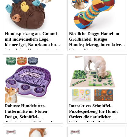
Hundespielzeug aus Gummi
Niedliche Doggy-Hantel im
mit individuellem Logo,
Großhandel, lustiges
kleiner Igel, Naturkautschuk,
Hundespielzeug, interaktives
interaktives Hundespielzeug,
Fitness-Workout,
Kauspielzeug für Hunde
ausgefallenes Kauspielzeug
für Hunde, Hantel
Robuste Hundefutter-
Interaktives Schnüffel-
Futtermatte im Pfoten-
Puzzlespielzeug für Hunde
Design, Schnüffel-
fördert die natürlichen
Trainingsnapf, Futtersuche-
Futtersuchfähigkeiten.
Futtermatte für Haustiere
Geruchstraining für große
Hunderassen. Futtermatte