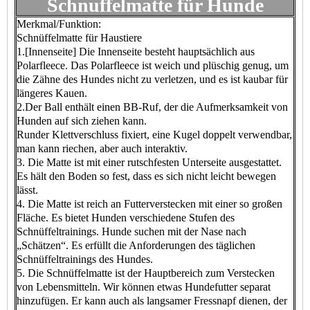
Schnuffelmatte für Hunde
Merkmal/Funktion:
Schnüffelmatte für Haustiere
1.[Innenseite] Die Innenseite besteht hauptsächlich aus
Polarfleece. Das Polarfleece ist weich und plüschig genug, um
die Zähne des Hundes nicht zu verletzen, und es ist kaubar für
längeres Kauen.
2.Der Ball enthält einen BB-Ruf, der die Aufmerksamkeit von
Hunden auf sich ziehen kann.
Runder Klettverschluss fixiert, eine Kugel doppelt verwendbar,
man kann riechen, aber auch interaktiv.
3. Die Matte ist mit einer rutschfesten Unterseite ausgestattet.
Es hält den Boden so fest, dass es sich nicht leicht bewegen
lässt.
4. Die Matte ist reich an Futterverstecken mit einer so großen
Fläche. Es bietet Hunden verschiedene Stufen des
Schnüffeltrainings. Hunde suchen mit der Nase nach
„Schätzen“. Es erfüllt die Anforderungen des täglichen
Schnüffeltrainings des Hundes.
5. Die Schnüffelmatte ist der Hauptbereich zum Verstecken
von Lebensmitteln. Wir können etwas Hundefutter separat
hinzufügen. Er kann auch als langsamer Fressnapf dienen, der