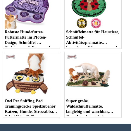
Robuste Hundefutter-
Schnüffelmatte für Haustiere,
Futtermatte im Pfoten-
Schnüffel-
Design, Schnüffel-
Aktivitätsspielmatte,
Trainingsnapf, Futtersuche-
interaktives Fütterungspuzzle,
Futtermatte für Haustiere
langsamer Futterautomat für
Welpen, Katzen, Kaninchen,
Haustier-Schnüffelpads
Owl Pet Sniffing Pad
Super große
Trainingsdecke Spielzubehör
Waldschnüffelmatte,
Katzen, Hunde, Stressabbau,
langlebig und waschbar,
Schnüffeln, Beißen,
Geruchstrainingsdecke,
Zerreißen, Slow Food,
Hundepuzzle, verstopfte Nase,
tibetische Lebensmittelmatte,
Fütterungsmatte