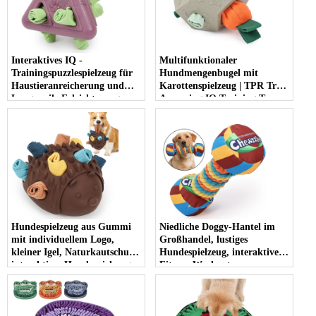
Interaktives IQ -
Multifunktionaler
Trainingspuzzlespielzeug für
Hundmengenbugel mit
Haustieranreicherung und
Karottenspielzeug | TPR Treat
Langeweile Erleichterung
Aspensing IQ Training Toy
Hundespielzeug aus Gummi
Niedliche Doggy-Hantel im
mit individuellem Logo,
Großhandel, lustiges
kleiner Igel, Naturkautschuk,
Hundespielzeug, interaktives
interaktives Hundespielzeug,
Fitness-Workout,
Kauspielzeug für Hunde
ausgefallenes Kauspielzeug
für Hunde, Hantel