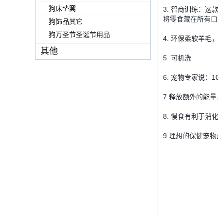
狗床垫窝
3. 智商训练：
将零食藏在所有口
狗饰品其它
狗万圣节圣诞节用品
4. 环保柔软羊毛
其他
5. 可机洗
6. 宠物专家说：
7.释放额外的能
8. 慢食有利于消
9.理想的保健宠