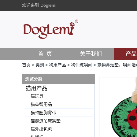
欢迎来到 Doglemi
首 页
关于我们
产品
首页
>
类别
>
狗用产品
>
狗训练嗅闻
>
宠物鼻烟垫，嗅闻活
浏览分类
猫用产品
猫玩具
猫益智用品
猫颈圈胸背带
猫隧道吊床窝垫
猫外出包包