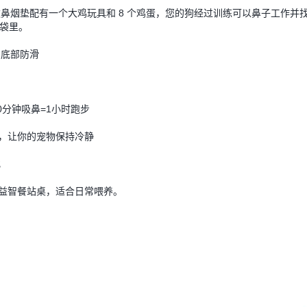
这款鼻烟垫配有一个大鸡玩具和 8 个鸡蛋，您的狗经过训练可以鼻子工作并
袋里。
，底部防滑
10分钟吸鼻=1小时跑步
量，让你的宠物保持冷静
化
物益智餐站桌，适合日常喂养。