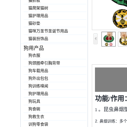
猫抓板
猫爬架猫树
猫护理用品
猫砂垫
猫咪万圣节圣诞节用品
猫装扮饰品
狗用产品
狗衣服
狗颈圈牵引胸背带
狗车载用品
狗外出包包
狗训练嗅闻
狗护理用品
功能/作用
狗玩具
狗食碗
。昆虫鼻烟
1
狗救生衣
2. 鼻烟训练：
训狗零食袋