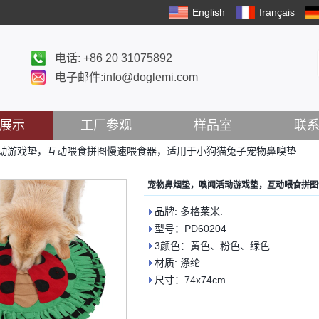
English
français
电话: +86 20 31075892
电子邮件:info@doglemi.com
展示
工厂参观
样品室
联
动游戏垫，互动喂食拼图慢速喂食器，适用于小狗猫兔子宠物鼻嗅垫
宠物鼻烟垫，嗅闻活动游戏垫，互动喂食拼图
品牌: 多格莱米.
型号：PD60204
3颜色：黄色、粉色、绿色
材质: 涤纶
尺寸：74x74cm