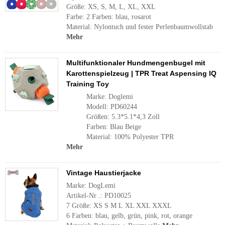
Größe: XS, S, M, L, XL, XXL
Farbe: 2 Farben: blau, rosarot
Material: Nylontuch und fester Perlenbaumwollstab
Mehr
Multifunktionaler Hundmengenbugel mit
Karottenspielzeug | TPR Treat Aspensing IQ
Training Toy
Marke: Doglemi
Modell: PD60244
Größen: 5.3*5.1*4,3 Zoll
Farben: Blau Beige
Material: 100% Polyester TPR
Mehr
Vintage Haustierjacke
Marke: DogLemi
Artikel-Nr .: PD10025
7 Größe: XS S M L XL XXL XXXL
6 Farben: blau, gelb, grün, pink, rot, orange