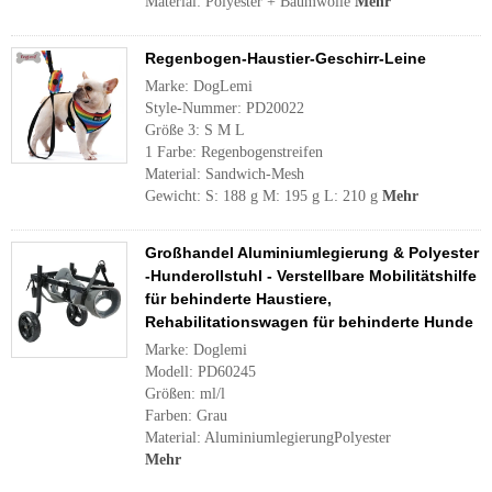
Material: Polyester + Baumwolle
Mehr
Regenbogen-Haustier-Geschirr-Leine
Marke: DogLemi
Style-Nummer: PD20022
Größe 3: S M L
1 Farbe: Regenbogenstreifen
Material: Sandwich-Mesh
Gewicht: S: 188 g M: 195 g L: 210 g
Mehr
Großhandel Aluminiumlegierung & Polyester
-Hunderollstuhl - Verstellbare Mobilitätshilfe
für behinderte Haustiere,
Rehabilitationswagen für behinderte Hunde
Marke: Doglemi
Modell: PD60245
Größen: ml/l
Farben: Grau
Material: AluminiumlegierungPolyester
Mehr