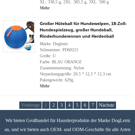
XL: 338,5 g, 2XL: 385,5 g, 3XL: 500 g
Mehr
Großer Hüteball für Hundewelpen, 18-Zoll-
Hundespielzeug, großer Hundeball,
Rinderhunderennen und Herdenball
Marke: Doglemi
Stilnummer: PD60221
Größe: U
Farbe: BLAU ORANGE
Zusammensetzung: Nylon
Verpackungsgröße: 20,5 * 12,5 * 12,3 cm
Paketgewicht: 629g
Mehr
Vorherige
1
2
3
4
5
6
7
Nächste
Wir bieten Großhandel für Haustierprodukte der Marke DogLemi
an, und wir bieten auch OEM- und ODM-Geschäfte für alle Arten