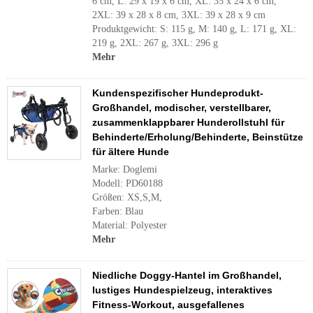
6 cm, L: 29 x 19 x 6 cm, XL: 35 x 24 x 6 cm,
2XL: 39 x 28 x 8 cm, 3XL: 39 x 28 x 9 cm
Produktgewicht: S: 115 g, M: 140 g, L: 171 g, XL:
219 g, 2XL: 267 g, 3XL: 296 g
Mehr
Kundenspezifischer Hundeprodukt-
Großhandel, modischer, verstellbarer,
zusammenklappbarer Hunderollstuhl für
Behinderte/Erholung/Behinderte, Beinstütze
für ältere Hunde
Marke: Doglemi
Modell: PD60188
Größen: XS,S,M,
Farben: Blau
Material: Polyester
Mehr
Niedliche Doggy-Hantel im Großhandel,
lustiges Hundespielzeug, interaktives
Fitness-Workout, ausgefallenes