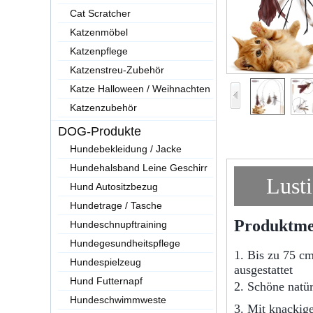
Cat Scratcher
Katzenmöbel
Katzenpflege
Katzenstreu-Zubehör
Katze Halloween / Weihnachten
Katzenzubehör
DOG-Produkte
Hundebekleidung / Jacke
Hundehalsband Leine Geschirr
Lust
Hund Autositzbezug
Hundetrage / Tasche
Produktmer
Hundeschnupftraining
Hundegesundheitspflege
1. Bis zu 75 cm
Hundespielzeug
ausgestattet
Hund Futternapf
2. Schöne natü
Hundeschwimmweste
3. Mit knackige