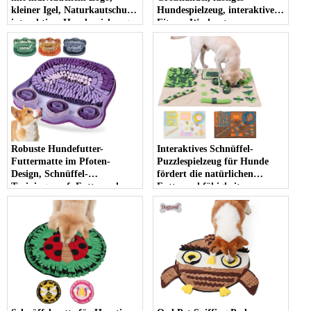
kleiner Igel, Naturkautschuk,
Hundespielzeug, interaktives
interaktives Hundespielzeug,
Fitness-Workout,
Kauspielzeug für Hunde
ausgefallenes Kauspielzeug
für Hunde, Hantel
Robuste Hundefutter-
Interaktives Schnüffel-
Futtermatte im Pfoten-
Puzzlespielzeug für Hunde
Design, Schnüffel-
fördert die natürlichen
Trainingsnapf, Futtersuche-
Futtersuchfähigkeiten.
Futtermatte für Haustiere
Geruchstraining für große
Hunderassen. Futtermatte