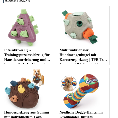
Andere Produkte
Interaktives IQ -
Multifunktionaler
Trainingspuzzlespielzeug für
Hundmengenbugel mit
Haustieranreicherung und
Karottenspielzeug | TPR Treat
Langeweile Erleichterung
Aspensing IQ Training Toy
Hundespielzeug aus Gummi
Niedliche Doggy-Hantel im
mit individuellem Logo,
Großhandel, lustiges