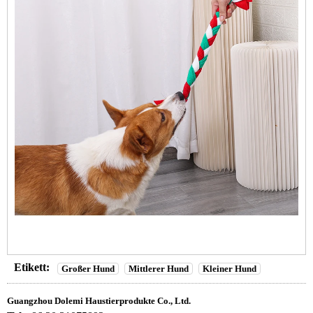
Etikett:
Großer Hund
Mittlerer Hund
Kleiner Hund
Guangzhou Dolemi Haustierprodukte Co., Ltd.