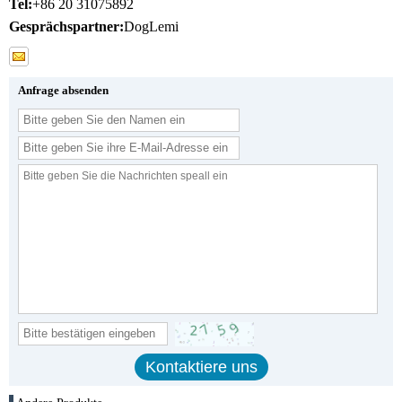
Tel:
+86 20 31075892
Gesprächspartner:
DogLemi
Anfrage absenden