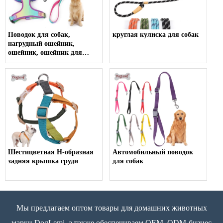
Поводок для собак,
круглая кулиска для собак
нагрудный ошейник,
ошейник, ошейник для
унитаза, поводок, жилет,
комплект шлейки для
домашних животных
Шестицветная H-образная
Автомобильный поводок
задняя крышка груди
для собак
Мы предлагаем оптом товары для домашних животных
марки DogLemi, а также обеспечиваем OEM, ODM-бизнес