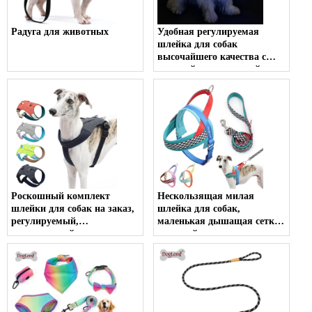
Радуга для животных
Удобная регулируемая
шлейка для собак
высочайшего качества с
защитой от тяги, шлейка
для собаки с
индивидуальным
логотипом, шлейка для
собаки, аксессуары для
домашних животных
Роскошный комплект
Нескользящая милая
шлейки для собак на заказ,
шлейка для собак,
регулируемый,
маленькая дышащая сетка,
сверхмощный, с принтом
прочный
логотипа, для безопасности
водонепроницаемый
домашних животных,
шлейка для собак с
рюкзак, упаковочный жгут
логотипом, аксессуары для
собак