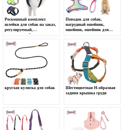
Роскошный комплект
Поводок для собак,
шлейки для собак на заказ,
нагрудный ошейник,
регулируемый,
ошейник, ошейник для
сверхмощный, с принтом
унитаза, поводок, жилет,
логотипа, для безопасности
комплект шлейки для
домашних животных,
домашних животных
рюкзак, упаковочный жгут
круглая кулиска для собак
Шестицветная H-образная
задняя крышка груди