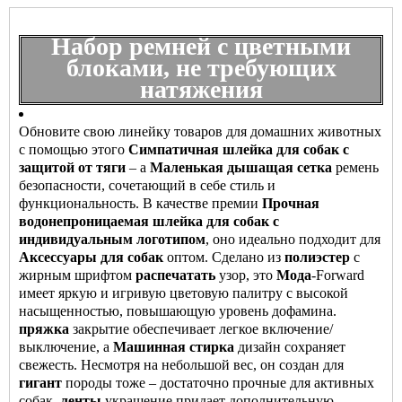
Набор ремней с цветными
блоками, не требующих
натяжения
Обновите свою линейку товаров для домашних животных
с помощью этого
Симпатичная шлейка для собак с
защитой от тяги
– а
Маленькая дышащая сетка
ремень
безопасности, сочетающий в себе стиль и
функциональность. В качестве премии
Прочная
водонепроницаемая шлейка для собак с
индивидуальным логотипом
, оно идеально подходит для
Аксессуары для собак
оптом. Сделано из
полиэстер
с
жирным шрифтом
распечатать
узор, это
Мода
-Forward
имеет яркую и игривую цветовую палитру с высокой
насыщенностью, повышающую уровень дофамина.
пряжка
закрытие обеспечивает легкое включение/
выключение, а
Машинная стирка
дизайн сохраняет
свежесть. Несмотря на небольшой вес, он создан для
гигант
породы тоже – достаточно прочные для активных
собак.
ленты
украшение придает дополнительную