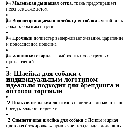
🌬️
Маленькая дышащая сетка.
ткань предотвращает
перегрев даже летом
🌬️
Водонепроницаемая шлейка для собаки
- устойчив к
дождю, брызгам и грязи
🌬️
Прочный
полиэстер выдерживает жевание, царапание
и повседневное ношение
🌬️
машинная стирка
— выбросить после грязных
приключений
3: Шлейка для собаки с
индивидуальным логотипом –
идеально подходит для брендинга и
оптовой торговли
🎨
Пользовательский логотип
в наличии – добавьте свой
бренд к каждой подвеске
🎨
Симпатичная шлейка для собаки
с
Ленты
и яркая
цветовая блокировка – привлекает владельцев домашних