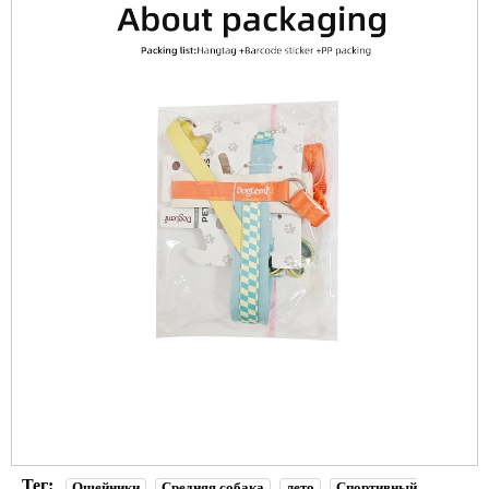
Тег:
Ошейники
Средняя собака
лето
Спортивный