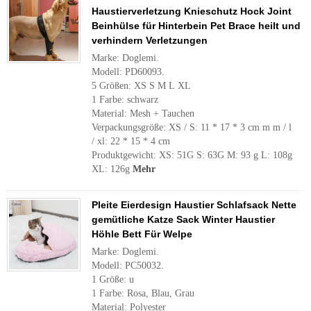
Haustierverletzung Knieschutz Hock Joint
Beinhülse für Hinterbein Pet Brace heilt und
verhindern Verletzungen
Marke: Doglemi.
Modell: PD60093.
5 Größen: XS S M L XL
1 Farbe: schwarz
Material: Mesh + Tauchen
Verpackungsgröße: XS / S: 11 * 17 * 3 cm m m / l
/ xl: 22 * ​​15 * 4 cm
Produktgewicht: XS: 51G S: 63G M: 93 g L: 108g
XL: 126g
Mehr
Pleite Eierdesign Haustier Schlafsack Nette
gemütliche Katze Sack Winter Haustier
Höhle Bett Für Welpe
Marke: Doglemi.
Modell: PC50032.
1 Größe: u
1 Farbe: Rosa, Blau, Grau
Material: Polyester