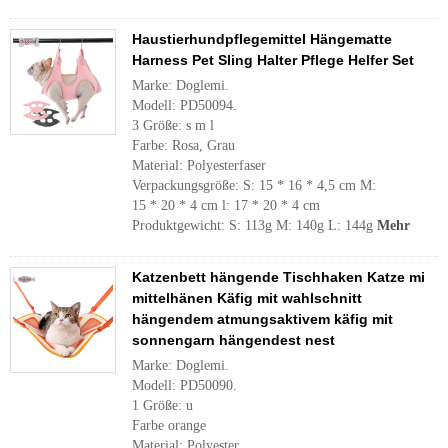
Haustierhundpflegemittel Hängematte
Harness Pet Sling Halter Pflege Helfer Set
Marke: Doglemi.
Modell: PD50094.
3 Größe: s m l
Farbe: Rosa, Grau
Material: Polyesterfaser
Verpackungsgröße: S: 15 * 16 * 4,5 cm M:
15 * 20 * 4 cm l: 17 * 20 * 4 cm
Produktgewicht: S: 113g M: 140g L: 144g
Mehr
Katzenbett hängende Tischhaken Katze mi
mittelhänen Käfig mit wahlschnitt
hängendem atmungsaktivem käfig mit
sonnengarn hängendest nest
Marke: Doglemi.
Modell: PD50090.
1 Größe: u
Farbe orange
Material: Polyester