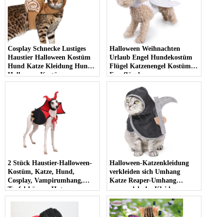
Cosplay Schnecke Lustiges
Halloween Weihnachten
Haustier Halloween Kostüm
Urlaub Engel Hundekostüm
Hund Katze Kleidung Hund
Flügel Katzenengel Kostüm
Halloween Kostüm
Feenflügel
2 Stück Haustier-Halloween-
Halloween-Katzenkleidung
Kostüm, Katze, Hund,
verkleiden sich Umhang
Cosplay, Vampirumhang,
Katze Reaper-Umhang
Teufelshörner, Hut,
verwandelndes Kleid
Halloween-Party, Haustier-
waschbares Haustier
Cosplay
Halloween-Kleidung Reaper
verwandelndes Party-nettes