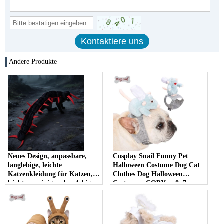
Andere Produkte
Neues Design, anpassbare,
Cosplay Snail Funny Pet
langlebige, leichte
Halloween Costume Dog Cat
Katzenkleidung für Katzen,
Clothes Dog Halloween
leicht zu reinigen, langlebiges
Costume - COPY - r0p7ra
Halloween-Tausendfüßler-
Kostüm für Haustiere