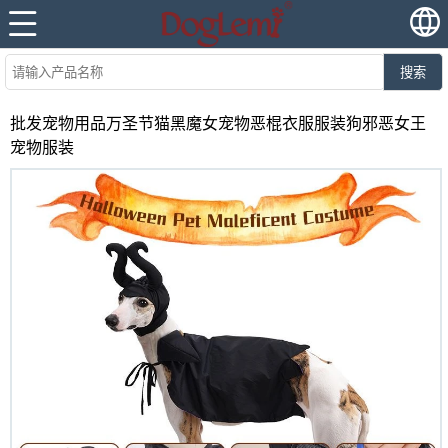
搜索
批发宠物用品万圣节猫黑魔女宠物恶棍衣服服装狗邪恶女王
宠物服装