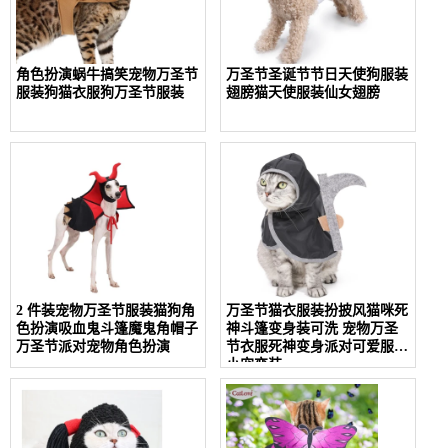
角色扮演蜗牛搞笑宠物万圣节
万圣节圣诞节节日天使狗服装
服装狗猫衣服狗万圣节服装
翅膀猫天使服装仙女翅膀
2 件装宠物万圣节服装猫狗角
万圣节猫衣服装扮披风猫咪死
色扮演吸血鬼斗篷魔鬼角帽子
神斗篷变身装可洗 宠物万圣
万圣节派对宠物角色扮演
节衣服死神变身派对可爱服装
小宠变装