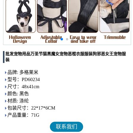
批发宠物用品万圣节猫黑魔女宠物恶棍衣服服装狗邪恶女王宠物服
装
品牌: 多格莱米
型号：PD60234
尺寸：48x41cm
颜色: 黑色
材质: 涤纶
包装尺寸：22*17*6CM
产品重量：71G
联系我们