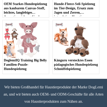
OEM Starkes Hundespielzeug
Hunde-Fleece-Seil-Spielzeug
aus kaubarem Canvas-Stoff,
im Tier-Design, Ersatz zum
leichtes, langlebiges
Jagen und Zerren,
Apportierspielzeug für den
interaktives Haustier-
Außenbereich
Kauspielzeug für Hunde
DoglemiIQ Training Big Belly
Känguru verstecktes Essen
Familien-Puzzle-
pädagogisches Hundespielzeug
Hundespielzeug
Schnüffelspielzeug
Wir bieten Großhandel für Haustierprodukte der Marke DogLemi
an, und wir bieten auch OEM- und ODM-Geschäfte für alle Arten
von Haustierprodukten zum Nähen an.