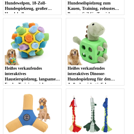
Hundewelpen, 18-Zoll-
Hundeseilspielzeug zum
Hundespielzeug, großer
Kauen, Training, robustes
Hundeball,
Bungee-Seil für Tauziehen-
Rinderhunderennen und
Hundespielzeug
Herdenball
Heißes verkaufendes
Heißes verkaufendes
interaktives
interaktives Dinosor-
Haustierspielzeug, langsames
Hundespielzeug für den
Feeder-Trainingsspielzeug,
Außenbereich, tägliche
Kauspielzeug für Haustiere,
Unterhaltung,
Haustierspielzeug und
umweltfreundliches
Zubehör für Bewegung und
Haustierspielzeug,
Spiel
Hundegummispielzeug