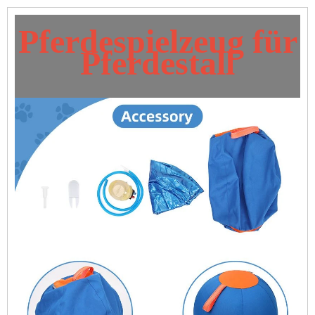
Pferdespielzeug für
Pferdestall