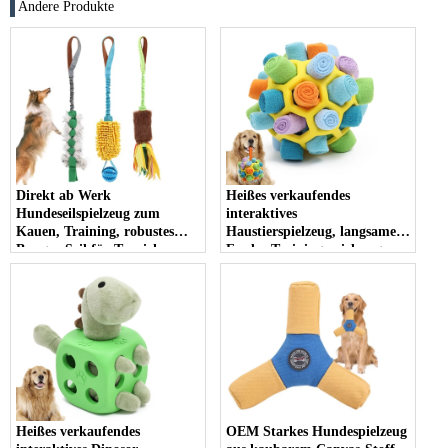
Andere Produkte
Direkt ab Werk
Heißes verkaufendes
Hundeseilspielzeug zum
interaktives
Kauen, Training, robustes
Haustierspielzeug, langsames
Bungee-Seil für Tauziehen-
Feeder-Trainingsspielzeug,
Hundespielzeug
Kauspielzeug für Haustiere,
Haustierspielzeug und
Zubehör für Bewegung und
Spiel
Heißes verkaufendes
OEM Starkes Hundespielzeug