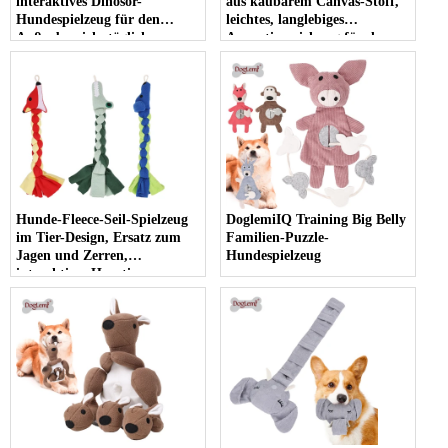
interaktives Dinosor-
aus kaubarem Canvas-Stoff,
Hundespielzeug für den
leichtes, langlebiges
Außenbereich, tägliche
Apportierspielzeug für den
Unterhaltung,
Außenbereich
umweltfreundliches
Haustierspielzeug,
Hundegummispielzeug
Hunde-Fleece-Seil-Spielzeug
DoglemiIQ Training Big Belly
im Tier-Design, Ersatz zum
Familien-Puzzle-
Jagen und Zerren,
Hundespielzeug
interaktives Haustier-
Kauspielzeug für Hunde