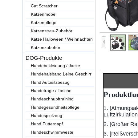
Cat Scratcher
Katzenmöbel
Katzenpflege
Katzenstreu-Zubehör
Katze Halloween / Weihnachten
Katzenzubehör
DOG-Produkte
Hundebekleidung / Jacke
Hundehalsband Leine Geschirr
Hund Autositzbezug
Hundetrage / Tasche
Produktfu
Hundeschnupftraining
Hundegesundheitspflege
1. [Atmungsak
Luftzirkulati
Hundespielzeug
2. [Großer Rau
Hund Futternapf
Hundeschwimmweste
3. [Reißversc