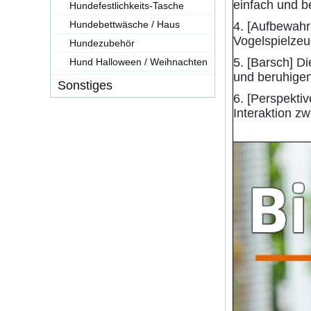
einfach und 
Hundefestlichkeits-Tasche
Hundebettwäsche / Haus
4. [Aufbewahr
Vogelspielzeu
Hundezubehör
5. [Barsch] D
Hund Halloween / Weihnachten
und beruhige
Sonstiges
6. [Perspektiv
Interaktion z