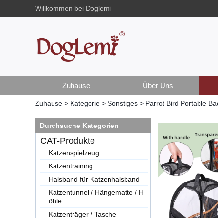
Willkommen bei Doglemi
Zuhause
Über Uns
Zuhause
>
Kategorie
>
Sonstiges
>
Parrot Bird Portable Ba
Durchsuche Kategorien
CAT-Produkte
Katzenspielzeug
Katzentraining
Halsband für Katzenhalsband
Katzentunnel / Hängematte / H
öhle
Katzenträger / Tasche