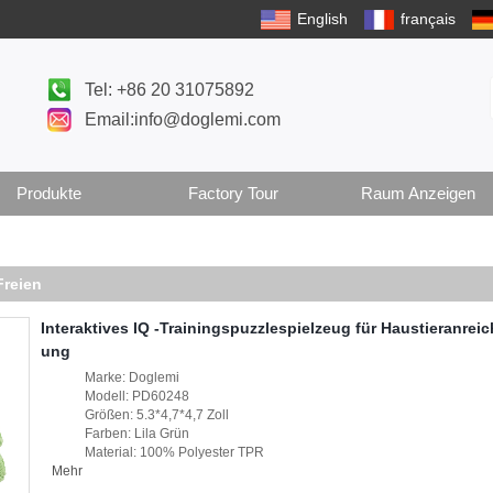
English
français
Tel: +86 20 31075892
Email:info@doglemi.com
Produkte
Factory Tour
Raum Anzeigen
reien
Interaktives IQ -Trainingspuzzlespielzeug für Haustieranrei
ung
Marke: Doglemi
Modell: PD60248
Größen: 5.3*4,7*4,7 Zoll
Farben: Lila Grün
Material: 100% Polyester TPR
Mehr