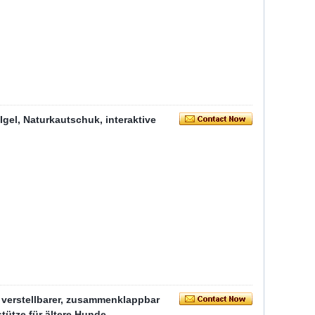
gel, Naturkautschuk, interaktive
verstellbarer, zusammenklappbar
tütze für ältere Hunde