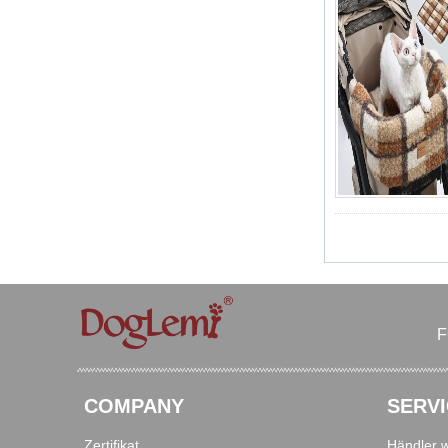
F
COMPANY
SERVI
Zertifikat
Händler 