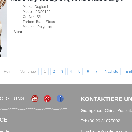
Marke: Doglemi
Modell: PD50166
Größen: S/L
Farben: Braun/Rosa
Material: Polyester
Mehr
Heim
Vorherige
1
2
3
4
5
6
7
Nächste
End
KONTAKTIERE U
OLGE UNS :
Guangzhou, China-Postleit
CE
Tel:+86 20 31075892
werden
Email:info@doglemi.com