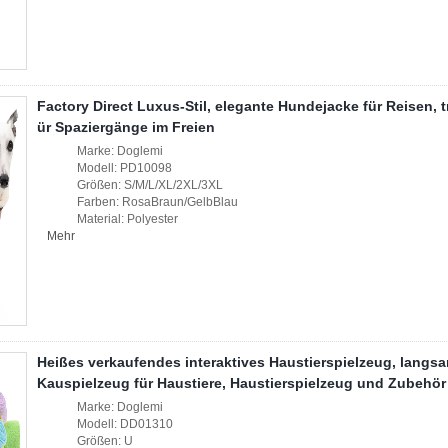
Factory Direct Luxus-Stil, elegante Hundejacke für Reisen,
ür Spaziergänge im Freien
Marke: Doglemi
Modell: PD10098
Größen: S/M/L/XL/2XL/3XL
Farben: RosaBraun/GelbBlau
Material: Polyester
Mehr
Heißes verkaufendes interaktives Haustierspielzeug, langs
Kauspielzeug für Haustiere, Haustierspielzeug und Zubehö
Marke: Doglemi
Modell: DD01310
Größen: U