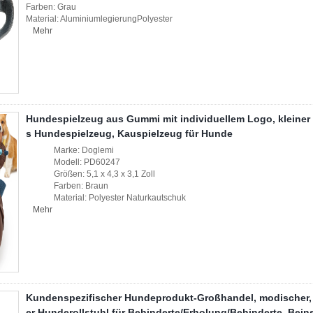
Farben: Grau
Material: AluminiumlegierungPolyester
Mehr
Hundespielzeug aus Gummi mit individuellem Logo, kleiner I
s Hundespielzeug, Kauspielzeug für Hunde
Marke: Doglemi
Modell: PD60247
Größen: 5,1 x 4,3 x 3,1 Zoll
Farben: Braun
Material: Polyester Naturkautschuk
Mehr
Kundenspezifischer Hundeprodukt-Großhandel, modischer, 
er Hunderollstuhl für Behinderte/Erholung/Behinderte, Beins