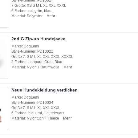
Style-Nummer: PD10027
7 Größe: XS S M L XL XXL XXXL
6 Farben: rot, grün, blau
Material: Polyester
Mehr
2nd G Zip-up Hundejacke
Marke: DogLemi
Style-Nummer: PD10021
Größe 7: S M L XL XXL XXXL XXXXL
3 Farben: Leopard, Grau, Blau
Material: Nylon + Baumwolle
Mehr
Neue Hundekleidung verdicken
Marke: DogLemi
Style-Nummer: PD10034
Größe 7: S M L XL XXL XXXL
6 Farben: blau, rot, lila, schwarz
Material: Nylontuch + Fleece
Mehr