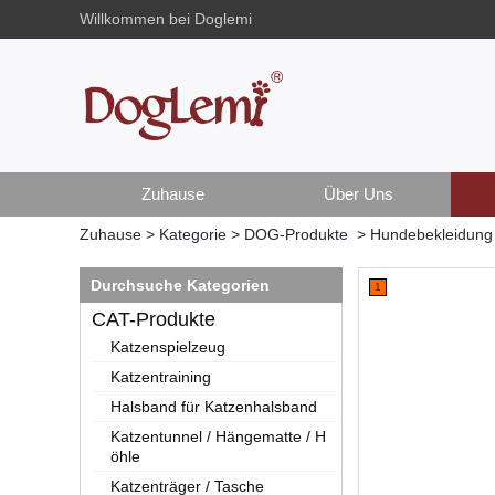
Willkommen bei Doglemi
Zuhause
Über Uns
Zuhause
>
Kategorie
>
DOG-Produkte
>
Hundebekleidung 
Durchsuche Kategorien
1
CAT-Produkte
Katzenspielzeug
Katzentraining
Halsband für Katzenhalsband
Katzentunnel / Hängematte / H
öhle
Katzenträger / Tasche