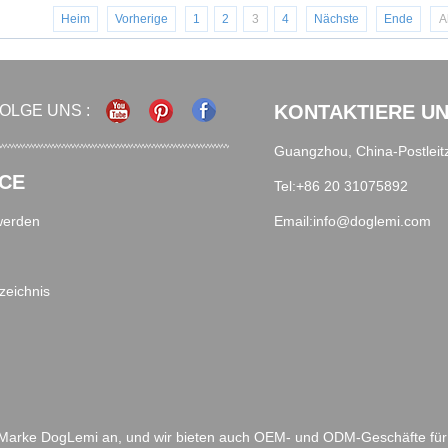
Heim
Vorherige
1
2
3
4
Nächste
Ende
A
KONTAKTIERE U
OLGE UNS :
Guangzhou, China-Postleit
CE
Tel:+86 20 31075892
werden
Email:info@doglemi.com
zeichnis
r Marke DogLemi an, und wir bieten auch OEM- und ODM-Geschäfte für 