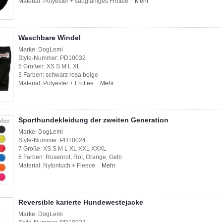
Material: Polyester + saugfähiges Frottee
Mehr
Waschbare Windel
Marke: DogLemi
Style-Nummer: PD10032
5 Größen: XS S M L XL
3 Farben: schwarz rosa beige
Material: Polyester + Frottee
Mehr
Sporthundekleidung der zweiten Generation
Marke: DogLemi
Style-Nummer: PD10024
7 Größe: XS S M L XL XXL XXXL
6 Farben: Rosenrot, Rot, Orange, Gelb
Material: Nylontuch + Fleece
Mehr
Reversible karierte Hundewestejacke
Marke: DogLemi