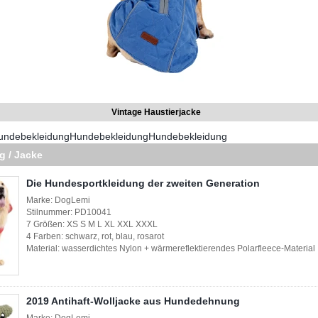
Vintage Haustierjacke
undebekleidung
Hundebekleidung
Hundebekleidung
 / Jacke
Die Hundesportkleidung der zweiten Generation
Marke: DogLemi
Stilnummer: PD10041
7 Größen: XS S M L XL XXL XXXL
4 Farben: schwarz, rot, blau, rosarot
Material: wasserdichtes Nylon + wärmereflektierendes Polarfleece-Material
2019 Antihaft-Wolljacke aus Hundedehnung