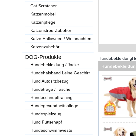
Cat Scratcher
Katzenmöbel
Katzenpflege
Katzenstreu-Zubehör
Katze Halloween / Weihnachten
Katzenzubehör
DOG-Produkte
Hundebekleidung
H
Hundebekleidung / Jacke
Hundebekleidung
Hundehalsband Leine Geschirr
Hund Autositzbezug
Hundetrage / Tasche
Hundeschnupftraining
Hundegesundheitspflege
Hundespielzeug
Hund Futternapf
Hundeschwimmweste