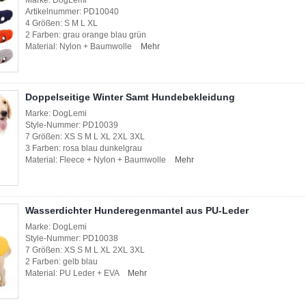
Marke: DogLemi
Artikelnummer: PD10040
4 Größen: S M L XL
2 Farben: grau orange blau grün
Material: Nylon + Baumwolle
Mehr
Doppelseitige Winter Samt Hundebekleidung
Marke: DogLemi
Style-Nummer: PD10039
7 Größen: XS S M L XL 2XL 3XL
3 Farben: rosa blau dunkelgrau
Material: Fleece + Nylon + Baumwolle
Mehr
Wasserdichter Hunderegenmantel aus PU-Leder
Marke: DogLemi
Style-Nummer: PD10038
7 Größen: XS S M L XL 2XL 3XL
2 Farben: gelb blau
Material: PU Leder + EVA
Mehr