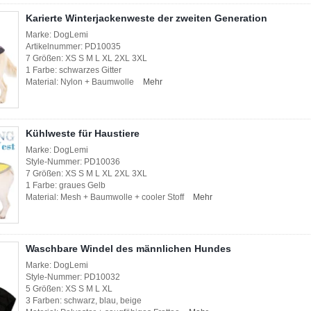
Karierte Winterjackenweste der zweiten Generation
Marke: DogLemi
Artikelnummer: PD10035
7 Größen: XS S M L XL 2XL 3XL
1 Farbe: schwarzes Gitter
Material: Nylon + Baumwolle
Mehr
Kühlweste für Haustiere
Marke: DogLemi
Style-Nummer: PD10036
7 Größen: XS S M L XL 2XL 3XL
1 Farbe: graues Gelb
Material: Mesh + Baumwolle + cooler Stoff
Mehr
Waschbare Windel des männlichen Hundes
Marke: DogLemi
Style-Nummer: PD10032
5 Größen: XS S M L XL
3 Farben: schwarz, blau, beige