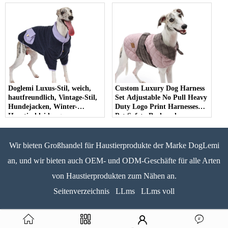
Hundejacken, Winter-
Haustierkleidung für
Haustierkleidung für den
Spaziergänge im Freien
täglichen Gebrauch
Doglemi Luxus-Stil, weich,
Custom Luxury Dog Harness
hautfreundlich, Vintage-Stil,
Set Adjustable No Pull Heavy
Hundejacken, Winter-
Duty Logo Print Harnesses
Haustierkleidung,
Pet Safety Backpack
Hundemantel mit Tasche für
Packaging Harness - COPY -
Spaziergänge im Freien
851iar
Wir bieten Großhandel für Haustierprodukte der Marke DogLemi
an, und wir bieten auch OEM- und ODM-Geschäfte für alle Arten
von Haustierprodukten zum Nähen an.
Seitenverzeichnis
LLms
LLms voll