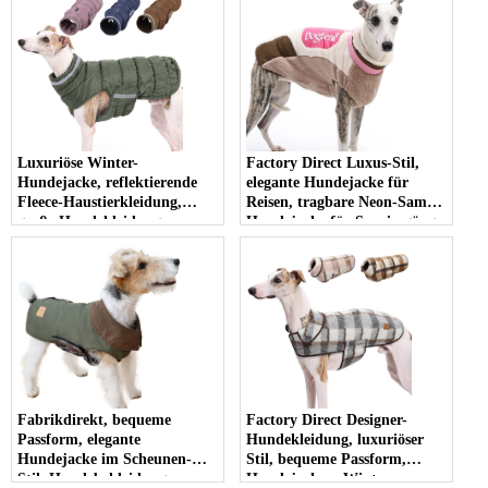
Luxuriöse Winter-
Factory Direct Luxus-Stil,
Hundejacke, reflektierende
elegante Hundejacke für
Fleece-Haustierkleidung,
Reisen, tragbare Neon-Samt-
große Hundekleidung,
Hundejacke für Spaziergänge
warmer, isolierter Mantel für
im Freien
modischen Hundekomfort
Fabrikdirekt, bequeme
Factory Direct Designer-
Passform, elegante
Hundekleidung, luxuriöser
Hundejacke im Scheunen-
Stil, bequeme Passform,
Stil, Hundebekleidung,
Hundejacken, Winter-