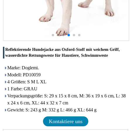
Reflektierende Hundejacke aus Oxford-Stoff mit weichem Griff,
wasserdichte Rettungsweste für Haustiere, Schwimmweste
Marke: Doglemi.
Modell: PD10059
4 Größen: S M L XL
1 Farbe: GRAU
Verpackungsgröße: S: 29 x 15 x 8 cm, M: 36 x 19 x 6 cm, L: 38
x 24 x 6 cm, XL: 44 x 32 x 7 cm
Gewicht: S: 243 g M: 332 g L: 466 g XL: 644 g
Kontaktiere uns