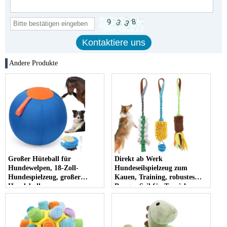
Andere Produkte
Großer Hüteball für
Direkt ab Werk
Hundewelpen, 18-Zoll-
Hundeseilspielzeug zum
Hundespielzeug, großer
Kauen, Training, robustes
Hundeball,
Bungee-Seil für Tauziehen-
Rinderhunderennen und
Hundespielzeug
Herdenball