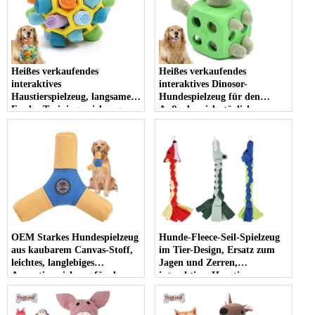
Heißes verkaufendes
Heißes verkaufendes
interaktives
interaktives Dinosor-
Haustierspielzeug, langsames
Hundespielzeug für den
Feeder-Trainingsspielzeug,
Außenbereich, tägliche
Kauspielzeug für Haustiere,
Unterhaltung,
Haustierspielzeug und
umweltfreundliches
Zubehör für Bewegung und
Haustierspielzeug,
Spiel
Hundegummispielzeug
OEM Starkes Hundespielzeug
Hunde-Fleece-Seil-Spielzeug
aus kaubarem Canvas-Stoff,
im Tier-Design, Ersatz zum
leichtes, langlebiges
Jagen und Zerren,
Apportierspielzeug für den
interaktives Haustier-
Außenbereich
Kauspielzeug für Hunde