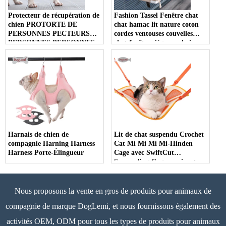
Protecteur de récupération de
Fashion Tassel Fenêtre chat
chien PROTORTE DE
chat hamac lit nature coton
PERSONNES PECTEURS
cordes ventouses couvelles
PERSONNES PERSONNES
chat fenêtre siège perchoir
PERSONNES PERSONNES
PRÉVOYEZ LE CHANGE
DE CHIEN JAMES AVANT
PROTECTION
PROTECTION
PROTECTION
Harnais de chien de
Lit de chat suspendu Crochet
compagnie Harning Harness
Cat Mi Mi Mi Mi-Hinden
Harness Porte-Élingueur
Cage avec SwiftCut
Suspending Cage respirante
avec fil de soleil suspendu nid
Nous proposons la vente en gros de produits pour animaux de
compagnie de marque DogLemi, et nous fournissons également des
activités OEM, ODM pour tous les types de produits pour animaux