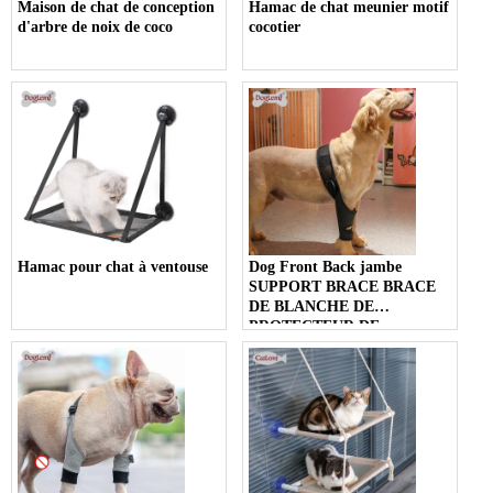
Maison de chat de conception
Hamac de chat meunier motif
d'arbre de noix de coco
cocotier
Hamac pour chat à ventouse
Dog Front Back jambe
SUPPORT BRACE BRACE
DE BLANCHE DE
PROTECTEUR DE
PROTECTEUR À JANAGE
À JOINT JOINT JOINT
SANCHE POUR UNE
BRACE DE PET DE PET DE
PET DE PET DISTANCE ET
PREVENEZ DES
DÉCHARES