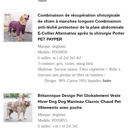
Suite
Combinaison de récupération chirurgicale
de chien à manches longues Combinaison
anti-léché protecteur de la plaie abdominale
E-Collier Alternative après la chirurgie Porter
PET PAYPER
Marque: doglemi.
Modèle: PD10050
6 tailles: m l xl 2xl 3xl 4xl
3 couleurs: gris, violet, smog bleu
Matériau: Section mince: Fibre régénérée + Robe à
fourrure anti-perdue en fibre de bambou /
Diriger: 90% Cation 10% Spandex
Suite
Britannique Design Pet Globalement Veste
Hiver Dog Dog Manteau Classic Chaud Pet
Vêtements avec poche
Marque: doglemi.
Modèle: PD10055
6 tailles: s m l xl 2xl 3xl