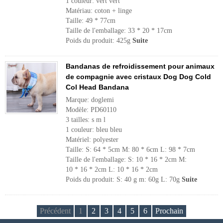
1 couleur: vert vert
Matériau: coton + linge
Taille: 49 * 77cm
Taille de l'emballage: 33 * 20 * 17cm
Poids du produit: 425g
Suite
Bandanas de refroidissement pour animaux
de compagnie avec cristaux Dog Dog Cold
Col Head Bandana
Marque: doglemi
Modèle: PD60110
3 tailles: s m l
1 couleur: bleu bleu
Matériel: polyester
Taille: S: 64 * 5cm M: 80 * 6cm L: 98 * 7cm
Taille de l'emballage: S: 10 * 16 * 2cm M:
10 * 16 * 2cm L: 10 * 16 * 2cm
Poids du produit: S: 40 g m: 60g L: 70g
Suite
Précédent
1
2
3
4
5
6
Prochain