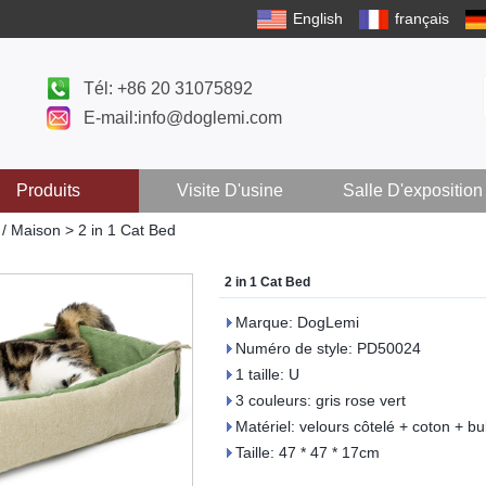
English
français
Tél: +86 20 31075892
E-mail:info@doglemi.com
Produits
Visite D'usine
Salle D'exposition
 / Maison
>
2 in 1 Cat Bed
2 in 1 Cat Bed
Marque: DogLemi
Numéro de style: PD50024
1 taille: U
3 couleurs: gris rose vert
Matériel: velours côtelé + coton + bu
Taille: 47 * 47 * 17cm