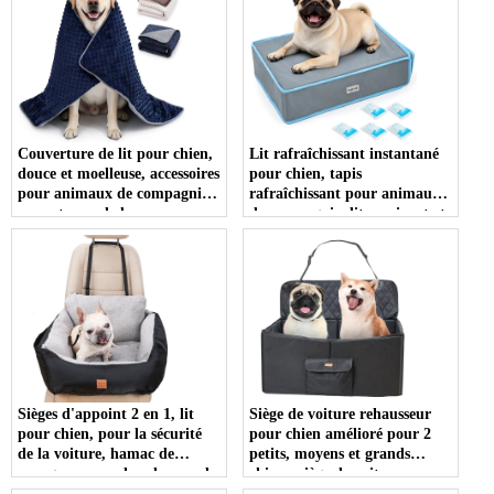
Couverture de lit pour chien,
Lit rafraîchissant instantané
douce et moelleuse, accessoires
pour chien, tapis
pour animaux de compagnie,
rafraîchissant pour animaux
respectueux de la peau,
de compagnie, lit respirant et
impression personnalisée,
confortable, produits frais
tapis lavable pour animaux de
pour animaux de compagnie,
compagnie
pour l'été
Sièges d'appoint 2 en 1, lit
Siège de voiture rehausseur
pour chien, pour la sécurité
pour chien amélioré pour 2
de la voiture, hamac de
petits, moyens et grands
voyage avec poches, housse de
chiens, siège de voiture pour
siège de voiture pour chien de
animaux de compagnie, lit de