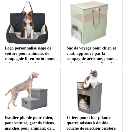
compagnie, pour siège avant
voyage pour chien haut
Logo personnalisé siège de
Sac de voyage pour chien et
voiture pour animaux de
chat, approuvé par la
compagnie lit en rotin pour
compagnie aérienne, pour
chien lit de sécurité pour
voiture, 2 niveaux, Portable,
chien de grande taille pour
chenil d'exposition pour
voiture
animaux de compagnie,
transporteur de voyage pour
chat avec bac à litière
Escalier pliable pour chien,
Litière pour chat pliante
pour voiture, grands chiens,
quatre saisons à double
marches pour animaux de
couche de sélection bicolore