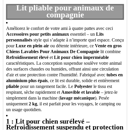
Lit pliable pour animaux de
compagnie
Améliorez le confort de votre ami à quatre pattes avec ceci
Accessoires pour petits animaux
essentiel – un
Lits
personnalisés
style qui s’adapte à n’importe quel espace. Conçu
pour
Luxe en plein air
ou détente intérieure, ce
Vente en gros
Chiens Lavables Pour Animaux De Compagnie
lit combine
Refroidissement élevé
et
Lit pour chien imperméable
caractéristiques. La conception suspendue soulève votre animal
des surfaces chaudes ou humides, offrant ainsi une circulation
d'air et une protection contre l'humidité. Fabriqué avec
tubes en
aluminium plus épais
, ce lit est durable, solide et entièrement
pliable
pour un rangement facile. Le
Polyester
le tissu est
respirant, sèche rapidement et
Amovible et lavable
– jetez-le
simplement dans la machine (
lavage mécanique
). Pesée
uniquement
2 kg
, il est parfait pour les voyages, le camping ou
un usage quotidien.
1 : Lit pour chien surélevé –
Refroidissement suspendu et protection