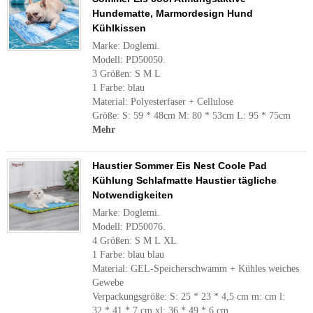
Hundematte, Marmordesign Hund
Kühlkissen
Marke: Doglemi.
Modell: PD50050.
3 Größen: S M L
1 Farbe: blau
Material: Polyesterfaser + Cellulose
Größe: S: 59 * 48cm M: 80 * 53cm L: 95 * 75cm
Mehr
Haustier Sommer Eis Nest Coole Pad
Kühlung Schlafmatte Haustier tägliche
Notwendigkeiten
Marke: Doglemi.
Modell: PD50076.
4 Größen: S M L XL
1 Farbe: blau blau
Material: GEL-Speicherschwamm + Kühles weiches
Gewebe
Verpackungsgröße: S: 25 * 23 * 4,5 cm m: cm l:
32 * 41 * 7 cm xl: 36 * 49 * 6 cm