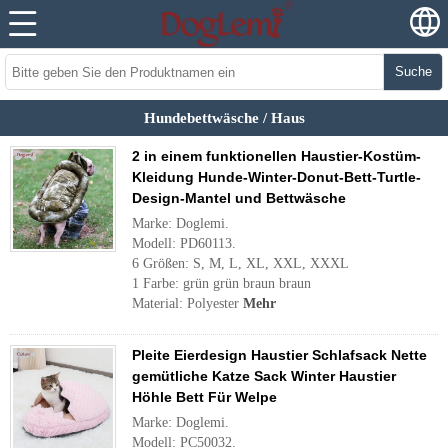
Suche
Hundebettwäsche / Haus
2 in einem funktionellen Haustier-Kostüm-
Kleidung Hunde-Winter-Donut-Bett-Turtle-
Design-Mantel und Bettwäsche
Marke: Doglemi.
Modell: PD60113.
6 Größen: S, M, L, XL, XXL, XXXL
1 Farbe: grün grün braun braun
Material: Polyester
Mehr
Pleite Eierdesign Haustier Schlafsack Nette
gemütliche Katze Sack Winter Haustier
Höhle Bett Für Welpe
Marke: Doglemi.
Modell: PC50032.