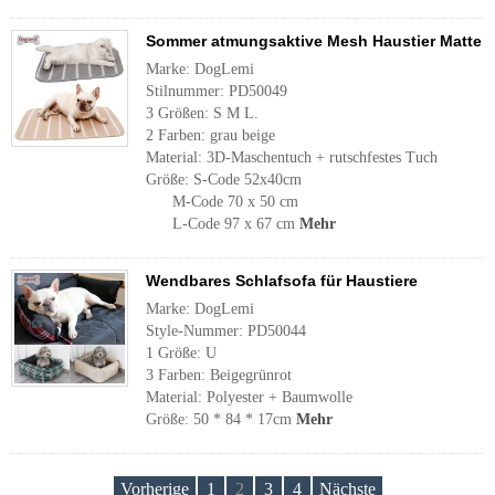
Sommer atmungsaktive Mesh Haustier Matte
Marke: DogLemi
Stilnummer: PD50049
3 Größen: S M L.
2 Farben: grau beige
Material: 3D-Maschentuch + rutschfestes Tuch
Größe: S-Code 52x40cm
M-Code 70 x 50 cm
L-Code 97 x 67 cm
Mehr
Wendbares Schlafsofa für Haustiere
Marke: DogLemi
Style-Nummer: PD50044
1 Größe: U
3 Farben: Beigegrünrot
Material: Polyester + Baumwolle
Größe: 50 * 84 * 17cm
Mehr
Vorherige
1
2
3
4
Nächste