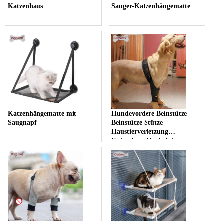
Katzenhaus
Sauger-Katzenhängematte
Katzenhängematte mit
Hundevordere Beinstütze
Saugnapf
Beinstütze Stütze
Haustierverletzung
Knieschutz Hock Joint
Beinhülse für Hinterbein Pet
Brace heilt und verhindern
Verletzungen