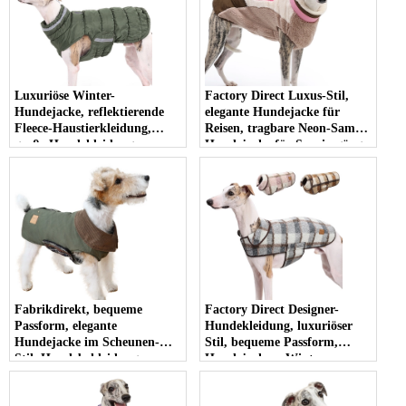
Luxuriöse Winter-
Factory Direct Luxus-Stil,
Hundejacke, reflektierende
elegante Hundejacke für
Fleece-Haustierkleidung,
Reisen, tragbare Neon-Samt-
große Hundekleidung,
Hundejacke für Spaziergänge
warmer, isolierter Mantel für
im Freien
modischen Hundekomfort
Fabrikdirekt, bequeme
Factory Direct Designer-
Passform, elegante
Hundekleidung, luxuriöser
Hundejacke im Scheunen-
Stil, bequeme Passform,
Stil, Hundebekleidung,
Hundejacken, Winter-
Hundejacken, Winter-
Haustierkleidung für
Haustierkleidung für den
Spaziergänge im Freien