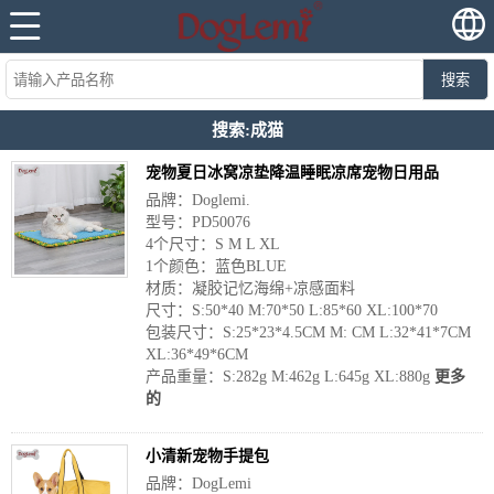
搜索
搜索:成猫
宠物夏日冰窝凉垫降温睡眠凉席宠物日用品
品牌：Doglemi.
型号：PD50076
4个尺寸：S M L XL
1个颜色：蓝色BLUE
材质：凝胶记忆海绵+凉感面料
尺寸：S:50*40 M:70*50 L:85*60 XL:100*70
包装尺寸：S:25*23*4.5CM M: CM L:32*41*7CM
XL:36*49*6CM
产品重量：S:282g M:462g L:645g XL:880g
更多
的
小清新宠物手提包
品牌：DogLemi