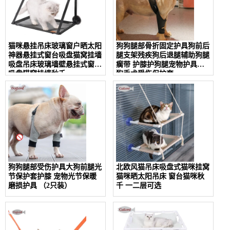
猫咪悬挂吊床玻璃窗户晒太阳
狗狗腿部骨折固定护具狗前后
神器悬挂式窗台吸盘猫窝挂墙
腿支架残疾狗后退腿辅助狗腿
吸盘吊床玻璃墙壁悬挂式窗台
瘸带 护膝护狗腿宠物护具狗
吸盘猫窝挂墙秋千
狗手术受伤保护套
狗狗腿部受伤护具大狗前腿光
北欧风猫吊床吸盘式猫咪挂窝
节保护套护膝 宠物光节保暖
猫咪晒太阳吊床 窗台猫咪秋
磨损护具 （2只装）
千 一二层可选