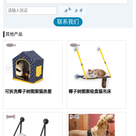
其他产品
可拆洗椰子树图案猫房屋
椰子树图案吸盘猫吊床