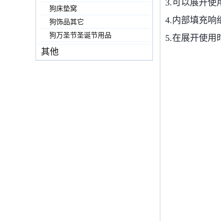
3.可以展开
狗床垫窝
4.内部填充
狗饰品其它
狗万圣节圣诞节用品
5.在展开使
其他