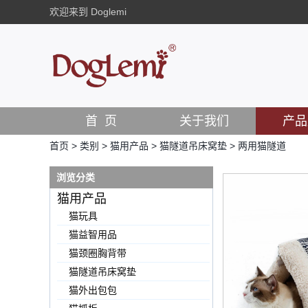
欢迎来到 Doglemi
首 页
关于我们
产品
首页
>
类别
>
猫用产品
>
猫隧道吊床窝垫
>
两用猫隧道
浏览分类
猫用产品
猫玩具
猫益智用品
猫颈圈胸背带
猫隧道吊床窝垫
猫外出包包