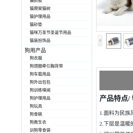
猫抓板
猫爬架猫树
猫护理用品
猫砂垫
猫咪万圣节圣诞节用品
猫装扮饰品
狗用产品
狗衣服
狗颈圈牵引胸背带
狗车载用品
狗外出包包
狗训练嗅闻
产品特点/
狗护理用品
狗玩具
1.面料为民
狗食碗
狗救生衣
2.下层是温
训狗零食袋