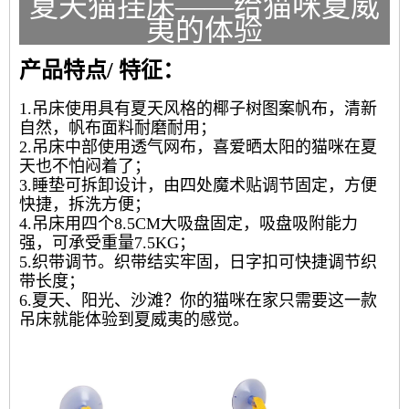
夏天猫挂床——给猫咪夏威
夷的体验
产品特点/ 特征：
1.吊床使用具有夏天风格的椰子树图案帆布，清新
自然，帆布面料耐磨耐用；
2.吊床中部使用透气网布，喜爱晒太阳的猫咪在夏
天也不怕闷着了；
3.睡垫可拆卸设计，由四处魔术贴调节固定，方便
快捷，拆洗方便；
4.吊床用四个8.5CM大吸盘固定，吸盘吸附能力
强，可承受重量7.5KG；
5.织带调节。织带结实牢固，日字扣可快捷调节织
带长度；
6.夏天、阳光、沙滩？你的猫咪在家只需要这一款
吊床就能体验到夏威夷的感觉。