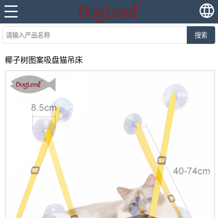
搜索
椰子树图案吸盘猫吊床