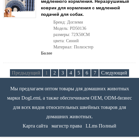
медленного кормления. Неразрушимый
коврик для кормления с медленной
подачей для собак.
Бренд: Доглеми
Модель: PD50136
размеры: 72X50CM
цвета: Синий
Материал: Полиэстер
Более
Предыдущий
1
2
3
4
5
6
7
Следующий
Мы предлагаем оптом товары для домашних животных
марки DogLemi, а также обеспечиваем OEM, ODM-бизнес
для всех видов относительных швейных товаров для
домашних животных.
Карта сайта
магистр права
LLms Полный