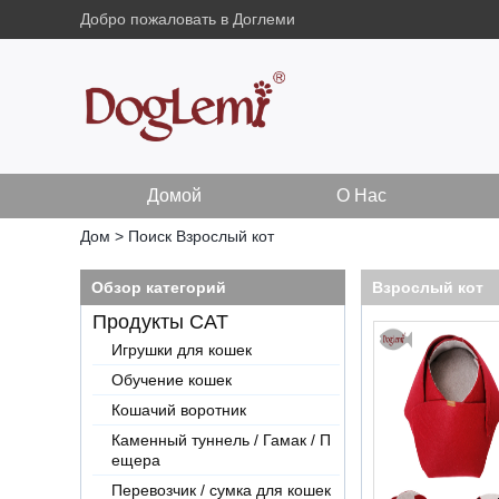
Добро пожаловать в Доглеми
Домой
О Нас
Дом
>
Поиск
Взрослый кот
Обзор категорий
Взрослый кот
Продукты CAT
Игрушки для кошек
Обучение кошек
Кошачий воротник
Каменный туннель / Гамак / П
ещера
Перевозчик / сумка для кошек