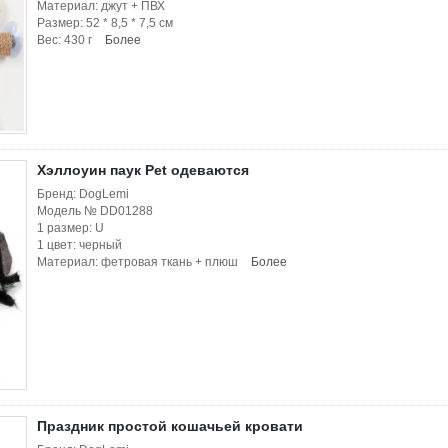
Материал: джут + ПВХ
Размер: 52 * 8,5 * 7,5 см
Вес: 430 г
Более
Хэллоуин паук Pet одеваются
Бренд: DogLemi
Модель № DD01288
1 размер: U
1 цвет: черный
Материал: фетровая ткань + плюш
Более
Праздник простой кошачьей кровати