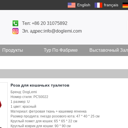
English
français
Тел: +86 20 31075892
Эл. адрес:info@doglemi.com
Продукты
Тур По Фабрике
Выставочный Зал
Роза для кошачьих туалетов
Бренд: DogLemi
Номер стиля: PC50022
1 размер: U
1 цвет: красный
Материал: фетровая ткань + кашемир ягненка
Размер продукта: гнездо розового кота: 47 * 40 * 25 см
Круглый помет для кошек: 65 * 65 * 22 см
Круглый коврик для кошки: 90 * 90 см