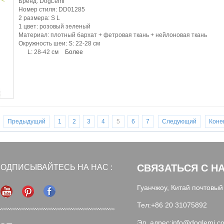
Бренд: DogLemi
Номер стиля: DD01285
2 размера: S L
1 цвет: розовый зеленый
Материал: плотный бархат + фетровая ткань + нейлоновая ткань
Окружность шеи: S: 22-28 см
L: 28-42 см
Более
Предыдущий
1
2
3
4
5
6
7
Следующий
Коне
СВЯЗАТЬСЯ С Н
ОДПИСЫВАЙТЕСЬ НА НАС :
Гуанчжоу, Китай почтовый
Тел:+86 20 31075892
Эл. адрес:info@doglemi.c