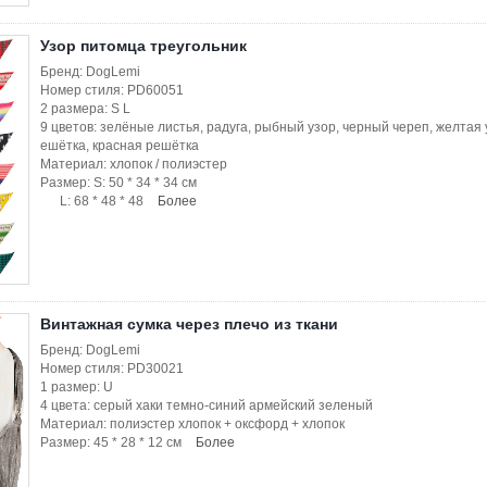
Узор питомца треугольник
Бренд: DogLemi
Номер стиля: PD60051
2 размера: S L
9 цветов: зелёные листья, радуга, рыбный узор, черный череп, желтая 
ешётка, красная решётка
Материал: хлопок / полиэстер
Размер: S: 50 * 34 * 34 см
L: 68 * 48 * 48
Более
Винтажная сумка через плечо из ткани
Бренд: DogLemi
Номер стиля: PD30021
1 размер: U
4 цвета: серый хаки темно-синий армейский зеленый
Материал: полиэстер хлопок + оксфорд + хлопок
Размер: 45 * 28 * 12 см
Более