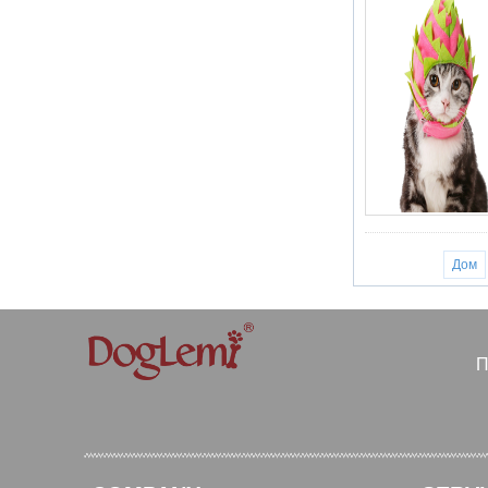
Дом
П