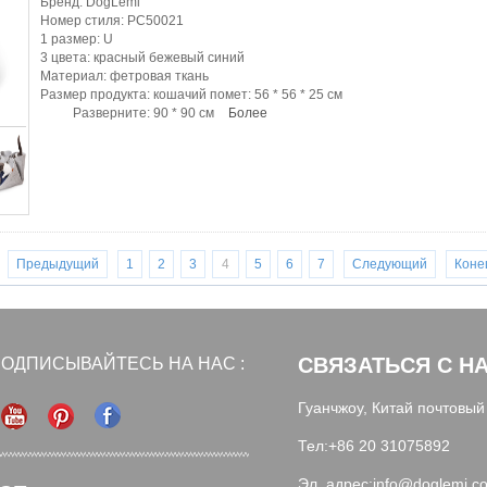
Бренд: DogLemi
Номер стиля: PC50021
1 размер: U
3 цвета: красный бежевый синий
Материал: фетровая ткань
Размер продукта: кошачий помет: 56 * 56 * 25 см
Разверните: 90 * 90 см
Более
Предыдущий
1
2
3
4
5
6
7
Следующий
Коне
СВЯЗАТЬСЯ С Н
ОДПИСЫВАЙТЕСЬ НА НАС :
Гуанчжоу, Китай почтовый
Тел:+86 20 31075892
Эл. адрес:info@doglemi.c