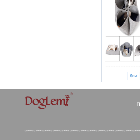
Дом
П