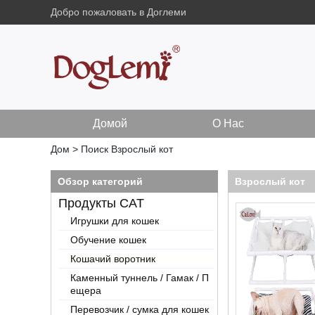
Добро пожаловать в Доглеми
Домой
О Нас
Дом
>
Поиск
Взрослый кот
Обзор категорий
Взрослый кот
Продукты CAT
Игрушки для кошек
Обучение кошек
Кошачий воротник
Каменный туннель / Гамак / П
ещера
Перевозчик / сумка для кошек