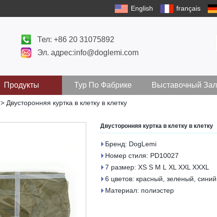
English
français
Тел: +86 20 31075892
Эл. адрес:info@doglemi.com
Продукты
Тур По Фабрике
Выставочный Зал
>
Двусторонняя куртка в клетку в клетку
Двусторонняя куртка в клетку в клетку
Бренд: DogLemi
Номер стиля: PD10027
7 размер: XS S M L XL XXL XXXL
6 цветов: красный, зеленый, си
Материал: полиэстер