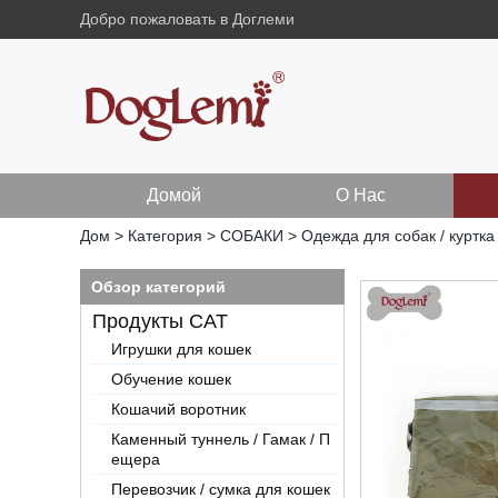
Добро пожаловать в Доглеми
Домой
О Нас
Дом
>
Категория
>
СОБАКИ
>
Одежда для собак / куртка
Обзор категорий
Продукты CAT
Игрушки для кошек
Обучение кошек
Кошачий воротник
Каменный туннель / Гамак / П
ещера
Перевозчик / сумка для кошек