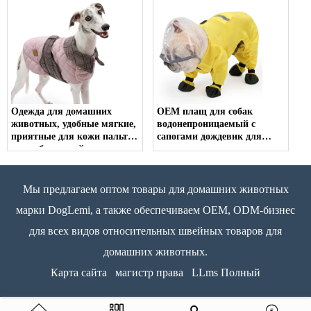
домашних животных для
животных, пальто для собак
прогулок на свежем воздухе
с карманами для прогулок
на свежем воздухе
Одежда для домашних
OEM плащ для собак
животных, удобные мягкие,
водонепроницаемый с
приятные для кожи пальто
сапогами дождевик для
для собак, устойчивая к
домашних животных
царапинам, элегантная
куртка для прогулок на
свежем воздухе
Мы предлагаем оптом товары для домашних животных
марки DogLemi, а также обеспечиваем OEM, ODM-бизнес
для всех видов относительных швейных товаров для
домашних животных.
Карта сайта
магистр права
LLms Полный