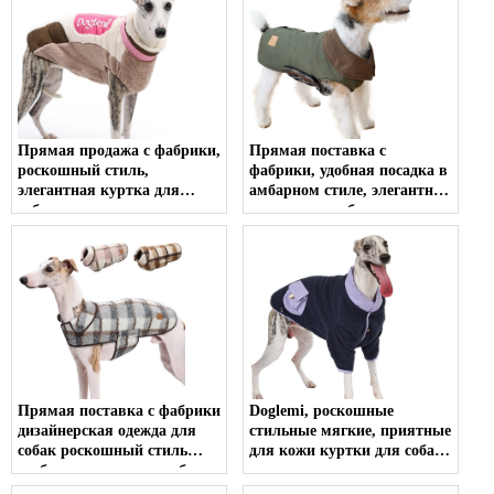
утепленное пальто для
модного комфорта собак
Прямая продажа с фабрики,
Прямая поставка с
роскошный стиль,
фабрики, удобная посадка в
элегантная куртка для
амбарном стиле, элегантная
собак, дорожная
куртка для собак, одежда
портативная неоновая
для собак, куртки для
бархатная куртка для собак
собак, зимняя одежда для
для прогулок на открытом
домашних животных для
воздухе
ежедневного использования
Прямая поставка с фабрики
Doglemi, роскошные
дизайнерская одежда для
стильные мягкие, приятные
собак роскошный стиль
для кожи куртки для собак
удобные куртки для собак
в винтажном стиле, зимняя
зимняя одежда для
одежда для домашних