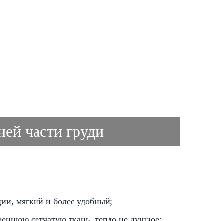
ней части груди
ии, мягкий и более удобный;
реннюю сетчатую ткань, тепло не душное;