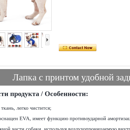
Лапка с принтом удобной зад
ти продукта / Особенности:
ткань, легко чистится;
оснащен EVA, имеет функцию противоударной амортизац
ожной части собаки, используя воздухопроницаемую внут