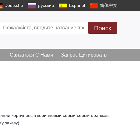
Deutsche
русский
Español
简体中文
Поиск
Связаться С Нами
Запрос Цитировать
 синий коричневый коричневый серый серый оранжев
у заказу)