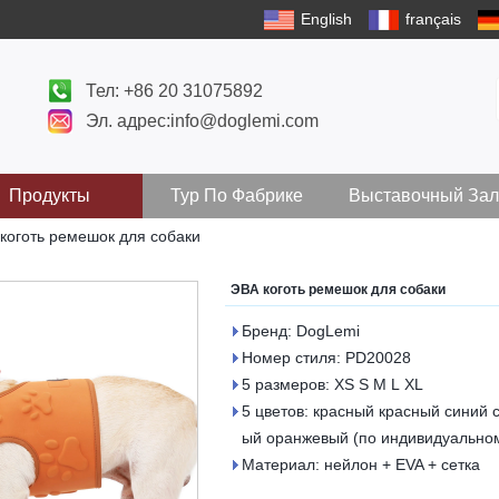
English
français
Тел: +86 20 31075892
Эл. адрес:info@doglemi.com
Продукты
Тур По Фабрике
Выставочный Зал
коготь ремешок для собаки
ЭВА коготь ремешок для собаки
Бренд: DogLemi
Номер стиля: PD20028
5 размеров: XS S M L XL
5 цветов: красный красный синий
ый оранжевый (по индивидуальном
Материал: нейлон + EVA + сетка