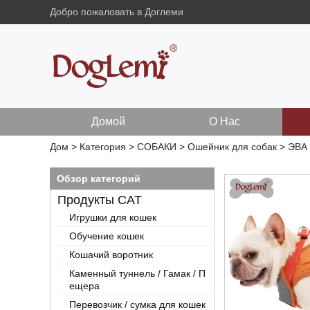
Добро пожаловать в Доглеми
Домой
О Нас
Дом
>
Категория
>
СОБАКИ
>
Ошейник для собак
>
ЭВА 
Обзор категорий
Продукты CAT
Игрушки для кошек
Обучение кошек
Кошачий воротник
Каменный туннель / Гамак / П
ещера
Перевозчик / сумка для кошек