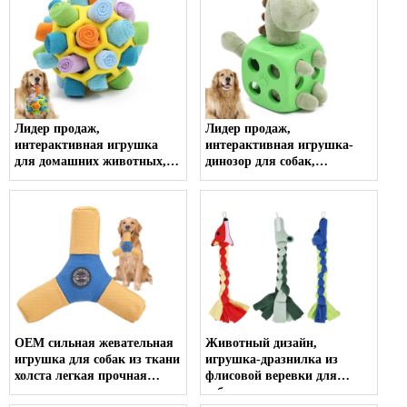
Лидер продаж,
Лидер продаж,
интерактивная игрушка
интерактивная игрушка-
для домашних животных,
динозор для собак,
медленная кормушка,
ежедневные развлечения,
обучающие игрушки,
экологически чистые
жевательные игрушки для
игрушки для домашних
домашних животных,
животных, резиновая
игрушки и аксессуары для
игрушка для собак
домашних животных для
движения и игр
OEM сильная жевательная
Животный дизайн,
игрушка для собак из ткани
игрушка-дразнилка из
холста легкая прочная
флисовой веревки для
игрушка для использования
собак, замена игрушки для