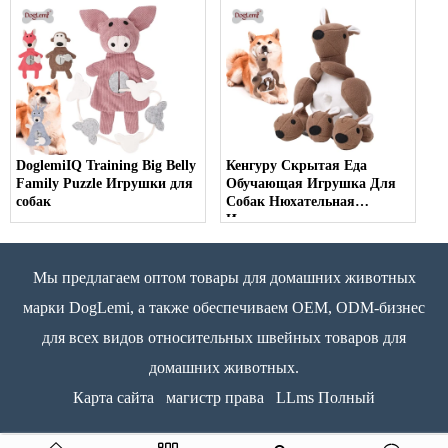
на открытом воздухе
погони и буксира,
интерактивная игрушка
для жевания домашних
животных, игрушка для
собак
DoglemiIQ Training Big Belly
Кенгуру Скрытая Еда
Family Puzzle Игрушки для
Обучающая Игрушка Для
собак
Собак Нюхательная
Игрушка
Мы предлагаем оптом товары для домашних животных
марки DogLemi, а также обеспечиваем OEM, ODM-бизнес
для всех видов относительных швейных товаров для
домашних животных.
Карта сайта
магистр права
LLms Полный