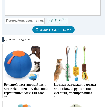
Другие продукты
Большой пастушеский мяч
Прямая заводская веревка
для собак, щенков, большой
для собак, игрушки для
игрушечный мяч для собак
жевания, тренировочная
18 дюймов, гонки для
банджи, жесткая веревка
домашних животных и мяч
для перетягивания каната,
для стад
игрушки для собак