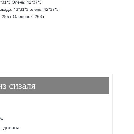
*31*3 Олень: 42*37*3
окадо: 43*31*3 олень: 42*37*3
 285 г Олененок: 263 г
из сизаля
ь.
, дивана.