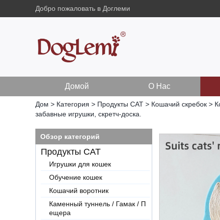
Добро пожаловать в Доглеми
Домой
О Нас
Дом
>
Категория
>
Продукты CAT
>
Кошачий скребок
>
К
забавные игрушки, скретч-доска.
Обзор категорий
Продукты CAT
Игрушки для кошек
Обучение кошек
Кошачий воротник
Каменный туннель / Гамак / П
ещера