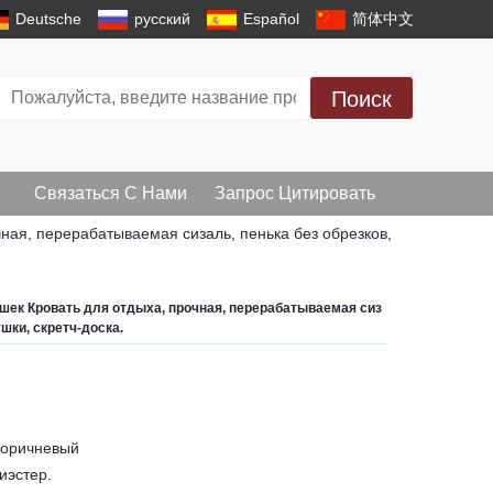
Deutsche
русский
Español
简体中文
Поиск
Связаться С Нами
Запрос Цитировать
чная, перерабатываемая сизаль, пенька без обрезков,
ошек Кровать для отдыха, прочная, перерабатываемая сиз
ушки, скретч-доска.
 коричневый
иэстер.