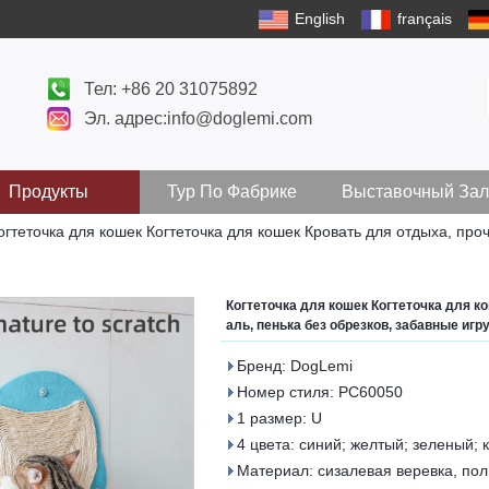
English
français
Тел: +86 20 31075892
Эл. адрес:info@doglemi.com
Продукты
Тур По Фабрике
Выставочный Зал
огтеточка для кошек Когтеточка для кошек Кровать для отдыха, про
Когтеточка для кошек Когтеточка для к
аль, пенька без обрезков, забавные игр
Бренд: DogLemi
Номер стиля: PC60050
1 размер: U
4 цвета: синий; желтый; зеленый;
Материал: сизалевая веревка, пол