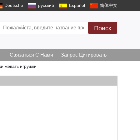
Deutsche
русский
Español
简体中文
Поиск
Связаться С Нами
Запрос Цитировать
ки жевать игрушки