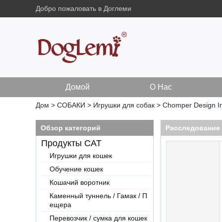
Добро пожаловать в Доглеми
Домой
О Нас
Дом
>
СОБАКИ
>
Игрушки для собак
>
Chomper Design In
Обзор категорий
Расследование
Продукты CAT
Игрушки для кошек
Обучение кошек
Кошачий воротник
Каменный туннель / Гамак / П
ещера
Перевозчик / сумка для кошек