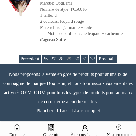
Marque: DogLemi
Numéro de style: PC50016
1 taille: U
2 couleurs: léopard rouge
Matériel: rouge: maille + toile
Motif léopard: peluche léopard + cachemire
d'agneau
Suite
Précédent
26
27
28
29
30
31
32
Prochain
Nous proposons la vente en gros de produits pour animaux de
compagnie de marque DogLemi, et nous fournissons également des
activités OEM, ODM pour tous les types de produits pour animaux
de compagnie à coudre relatifs.
Plancher
LLms
LLms complet
Domicile
Catégorie
À propos de nous
Nous contacter