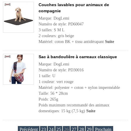
Couches lavables pour animaux de
compagnie
Marque: DogLemi
Numéro de style: PD60047
3 tailles: S M L
2 couleurs: gris beige
Matériel: coton BK + tissu antidérapant
Suite
Sac à bandoulière à carreaux classique
Marque: DogLemi
Numéro de style: PD30016
1 taille: U
1 couleur: vert rouge
Matériel: polyester + coton + nylon imperméable
Taille: 56 * 28cm
Poids: 265g
Poids maximum recommandé des animaux
domestiques: 15 kg (7,5 kg)
Suite
Précédent
23
24
25
26
27
28
29
Prochain