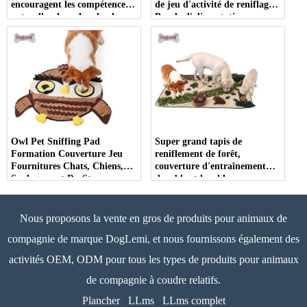
encouragent les compétences
de jeu d'activité de reniflage,
naturelles de recherche de
Puzzle d'alimentation
nourriture tapis
interactif, mangeoire lente
d'alimentation
pour chiots, chats, lapins,
d'entraînement d'odeur de
coussinets de reniflage pour
chien de grande race
animaux de compagnie
Owl Pet Sniffing Pad
Super grand tapis de
Formation Couverture Jeu
reniflement de forêt,
Fournitures Chats, Chiens,
couverture d'entraînement
Soulagement Du Stress,
durable et lavable pour
Renifler, Mordre, Déchirer,
chiens, tapis d'alimentation
Slow Food, Tapis De
pour congestion nasale
Nourriture Tibétain,
Nous proposons la vente en gros de produits pour animaux de
Couverture De Puzzle,
compagnie de marque DogLemi, et nous fournissons également des
Lavable En Machine
activités OEM, ODM pour tous les types de produits pour animaux
de compagnie à coudre relatifs.
Plancher
LLms
LLms complet