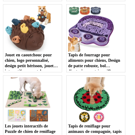
de compagnie et le
le jouet de formation IQ
soulagement de l'ennui
Jouet en caoutchouc pour
Tapis de fourrage pour
chien, logo personnalisé,
aliments pour chiens, Design
design petit hérisson, jouet
de patte robuste, bol
interactif en caoutchouc
d'entraînement à renifler,
naturel, jouet à mâcher pour
tapis d'alimentation pour
chien
animaux de compagnie
Les jouets interactifs de
Tapis de reniflage pour
Puzzle de chien de reniflage
animaux de compagnie, tapis