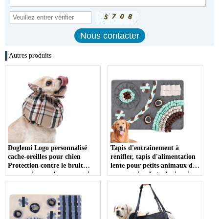
Autres produits
Doglemi Logo personnalisé
Tapis d'entraînement à
cache-oreilles pour chien
renifler, tapis d'alimentation
Protection contre le bruit
lente pour petits animaux de
pour animaux de compagnie
compagnie, chats, lapins, à
Style de luxe conception anti-
croquer, Durable, friandises
rayures cache-oreilles en
pour chiens, tapis
Polyester pour chiens
d'entraînement alimentaire