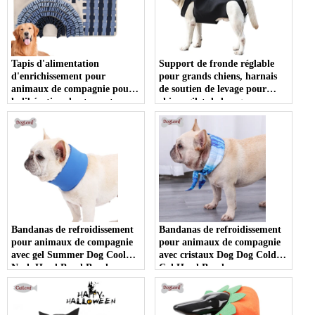
Tapis d'alimentation
Support de fronde réglable
d'enrichissement pour
pour grands chiens, harnais
animaux de compagnie pour
de soutien de levage pour
la libération du stress et
chien, gilet de levage avec
l'alimentation lente, tapis de
poignées, harnais de soutien
reniflage indestructible pour
de hanche pour chien
chien
Bandanas de refroidissement
Bandanas de refroidissement
pour animaux de compagnie
pour animaux de compagnie
avec gel Summer Dog Cool
avec cristaux Dog Dog Cold
Neck Head Band Bandana
Col Head Bandana