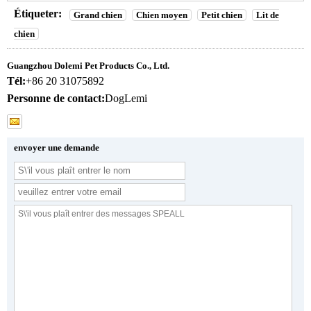
Étiqueter:
Grand chien
Chien moyen
Petit chien
Lit de
chien
Guangzhou Dolemi Pet Products Co., Ltd.
Tél:
+86 20 31075892
Personne de contact:
DogLemi
envoyer une demande