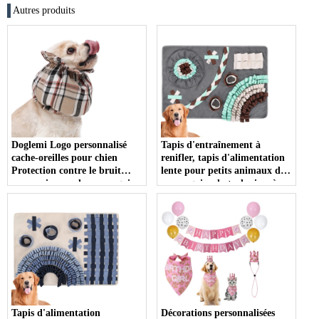
Autres produits
Doglemi Logo personnalisé
Tapis d'entraînement à
cache-oreilles pour chien
renifler, tapis d'alimentation
Protection contre le bruit
lente pour petits animaux de
pour animaux de compagnie
compagnie, chats, lapins, à
Style de luxe conception anti-
croquer, Durable, friandises
rayures cache-oreilles en
pour chiens, tapis
Polyester pour chiens
d'entraînement alimentaire
Tapis d'alimentation
Décorations personnalisées