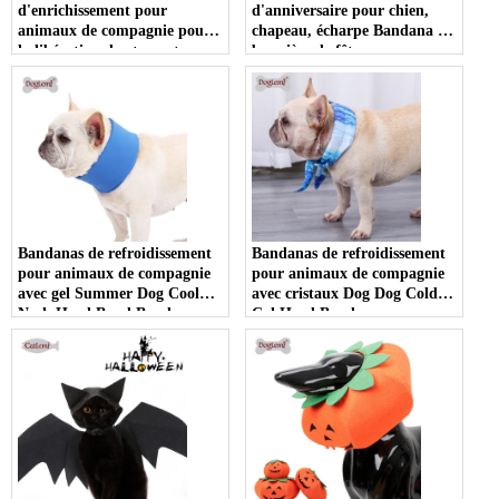
d'enrichissement pour
d'anniversaire pour chien,
animaux de compagnie pour
chapeau, écharpe Bandana et
la libération du stress et
bannière de fête
l'alimentation lente, tapis de
d'anniversaire pour chien,
reniflage indestructible pour
fille et garçon, ballons pour
chien
chat, chien, animal de
compagnie
Bandanas de refroidissement
Bandanas de refroidissement
pour animaux de compagnie
pour animaux de compagnie
avec gel Summer Dog Cool
avec cristaux Dog Dog Cold
Neck Head Band Bandana
Col Head Bandana