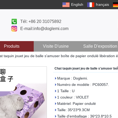
English
français
Tél: +86 20 31075892
E-mail:info@doglemi.com
Produits
Visite D'usine
Salle D'exposition
t taquin jouet jeu de balle s'amuser boîte de papier ondulé libération 
Chat taquin jouet jeu de balle s'amuser boî
Marque : Doglemi.
Numéro de modèle : PC60057.
1 Taille : U
1 couleur : VIOLET
Matériel: Papier ondulé
Taille: 35*23*9.3CM
Taille d'emballage : 36*23.8*10.5