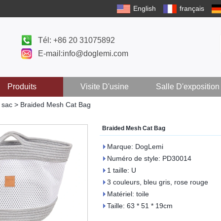
English
français
Tél: +86 20 31075892
E-mail:info@doglemi.com
Produits
Visite D'usine
Salle D'exposition
 sac
>
Braided Mesh Cat Bag
Braided Mesh Cat Bag
Marque: DogLemi
Numéro de style: PD30014
1 taille: U
3 couleurs, bleu gris, rose rouge
Matériel: toile
Taille: 63 * 51 * 19cm