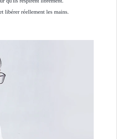
r qu'ils respirent librement.
et libérer réellement les mains.