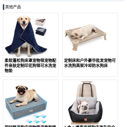
其他产品
柔软蓬松狗床罩宠物毯宠物配
定制床和户外豪华批发宠物可
件亲肤定制印花狗毯可水洗宠
水洗狗高架冷却防水狗床
物垫