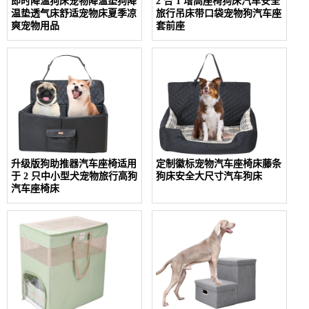
即时降温狗床宠物降温垫狗降
2 合 1 增高座椅狗床汽车安全
温垫透气床舒适宠物床夏季凉
旅行吊床带口袋宠物狗汽车座
爽宠物用品
套前座
升级版狗助推器汽车座椅适用
定制徽标宠物汽车座椅床藤条
于 2 只中小型犬宠物旅行高狗
狗床安全大尺寸汽车狗床
汽车座椅床