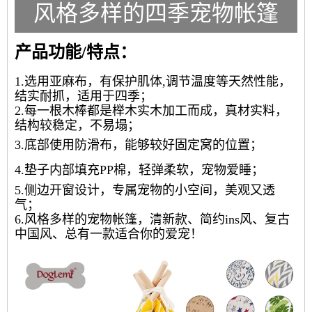
风格多样的四季宠物帐篷
产品功能/特点：
1.选用亚麻布，有保护肌体,调节温度等天然性能，
结实耐抓，适用于四季；
2.每一根木棒都是榉木实木加工而成，真材实料，
结构较稳定，不易塌；
3.底部使用防滑布，能够较好固定窝的位置；
4.垫子内部填充PP棉，轻弹柔软，宠物爱睡；
5.侧边开窗设计，专属宠物的小空间，美观又透
气；
6.风格多样的宠物帐篷，清新款、简约ins风、复古
中国风、总有一款适合你的爱宠！