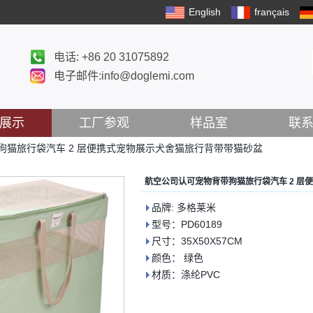
English
français
电话: +86 20 31075892
电子邮件:info@doglemi.com
展示
工厂参观
样品室
联
狗猫旅行袋汽车 2 层便携式宠物展示犬舍猫旅行背带带猫砂盆
航空公司认可宠物背带狗猫旅行袋汽车 2 层
品牌: 多格莱米
型号：PD60189
尺寸：35X50X57CM
颜色： 绿色
材质：涤纶PVC