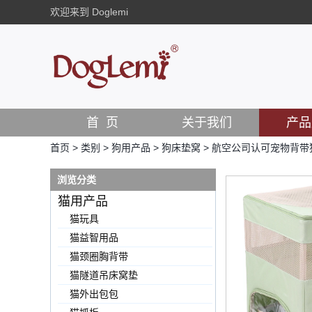
欢迎来到 Doglemi
首 页
关于我们
产品
首页
>
类别
>
狗用产品
>
狗床垫窝
>
航空公司认可宠物背带
浏览分类
猫用产品
猫玩具
猫益智用品
猫颈圈胸背带
猫隧道吊床窝垫
猫外出包包