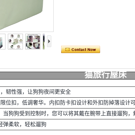
猫旅行屋床
织绳，韧性强，让狗狗夜间更安全
emi皮革限位扣，低调奢华。内扣防卡扣设计和外扣防掉落设
带，当狗狗受到控制时，您可以将其戴在腕带上直接遛狗，
，轻弹柔软，轻松遛狗