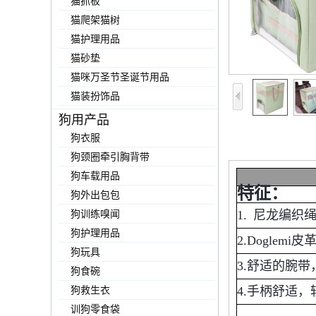
猫抓板
猫爬架猫树
猫护理用品
猫砂垫
猫咪万圣节圣诞节用品
猫装扮饰品
狗用产品
狗衣服
狗颈圈牵引胸背带
狗车载用品
特征：
狗外出包包
狗训练嗅闻
1. 尼龙编
狗护理用品
2.Dogl
狗玩具
3.舒适的腕
狗食碗
狗救生衣
4.手柄舒适
训狗零食袋