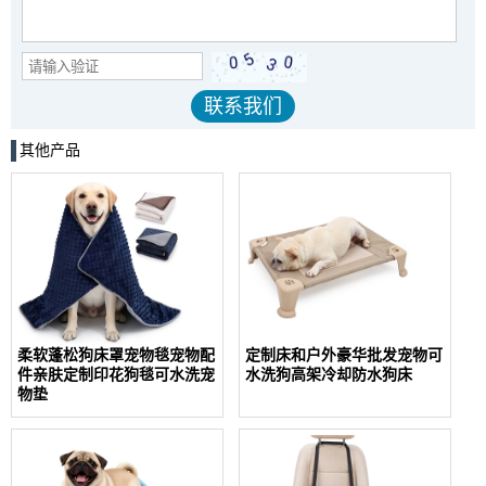
其他产品
柔软蓬松狗床罩宠物毯宠物配
定制床和户外豪华批发宠物可
件亲肤定制印花狗毯可水洗宠
水洗狗高架冷却防水狗床
物垫