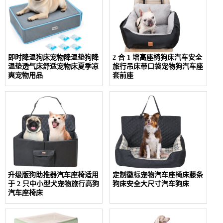
即时降温狗床宠物降温垫狗降
2 合 1 增高座椅狗床汽车安全
温垫透气床舒适宠物床夏季凉
旅行吊床带口袋宠物狗汽车座
爽宠物用品
套前座
升级版狗助推器汽车座椅适用
定制徽标宠物汽车座椅床藤条
于 2 只中小型犬宠物旅行高狗
狗床安全大尺寸汽车狗床
汽车座椅床