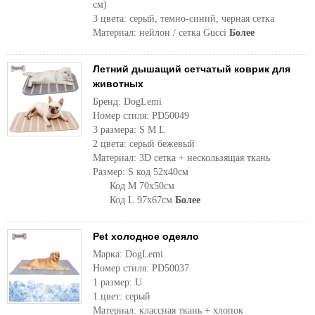
см)
3 цвета: серый, темно-синий, черная сетка
Материал: нейлон / сетка Gucci
Более
Летний дышащий сетчатый коврик для
животных
Бренд: DogLemi
Номер стиля: PD50049
3 размера: S M L
2 цвета: серый бежевый
Материал: 3D сетка + нескользящая ткань
Размер: S код 52x40см
Код М 70х50см
Код L 97x67см
Более
Pet холодное одеяло
Марка: DogLemi
Номер стиля: PD50037
1 размер: U
1 цвет: серый
Материал: классная ткань + хлопок